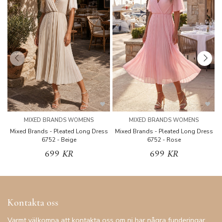
MIXED BRANDS WOMENS
MIXED BRANDS WOMENS
Mixed Brands - Pleated Long Dress
Mixed Brands - Pleated Long Dress
M
6752 - Beige
6752 - Rose
699 KR
699 KR
Kontakta oss
Varmt välkomna att kontakta oss om ni har några funderingar.