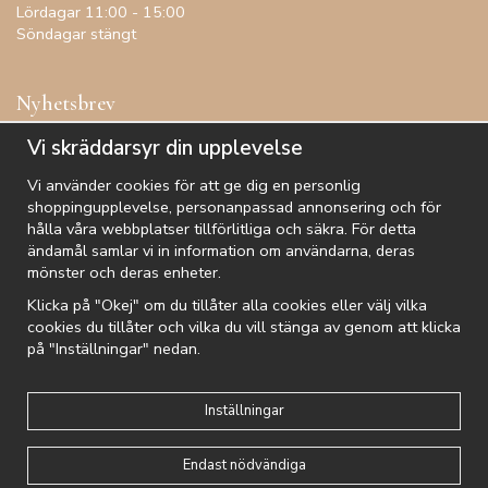
Lördagar 11:00 - 15:00
Söndagar stängt
Nyhetsbrev
Få inspiration, förtur till kampanjer, specialerbjudanden och
Vi skräddarsyr din upplevelse
annat!
Vi använder cookies för att ge dig en personlig
shoppingupplevelse, personanpassad annonsering och för
hålla våra webbplatser tillförlitliga och säkra. För detta
ändamål samlar vi in information om användarna, deras
De uppgifter du matar in kommer endast användas till våra nyhetsbrev.
mönster och deras enheter.
Klicka på "Okej" om du tillåter alla cookies eller välj vilka
cookies du tillåter och vilka du vill stänga av genom att klicka
på "Inställningar" nedan.
Kundtjänst
Besök oss
Villkor
Om oss
Nyhetsbrev
Logga in
Om cookies
Integritetspolicy
Inställningar
Endast nödvändiga