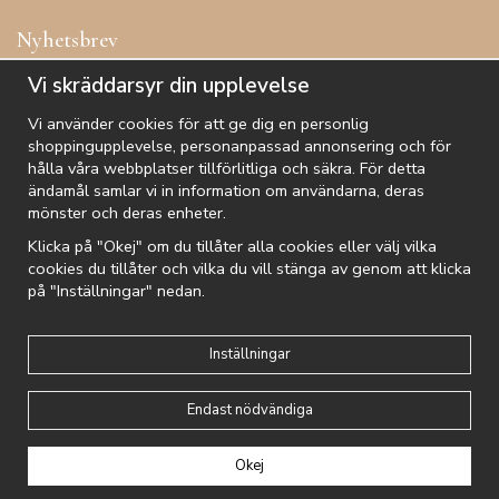
Nyhetsbrev
Få inspiration, förtur till kampanjer, specialerbjudanden och
Vi skräddarsyr din upplevelse
annat!
Vi använder cookies för att ge dig en personlig
shoppingupplevelse, personanpassad annonsering och för
hålla våra webbplatser tillförlitliga och säkra. För detta
ändamål samlar vi in information om användarna, deras
De uppgifter du matar in kommer endast användas till våra nyhetsbrev.
mönster och deras enheter.
Klicka på "Okej" om du tillåter alla cookies eller välj vilka
cookies du tillåter och vilka du vill stänga av genom att klicka
på "Inställningar" nedan.
Kundtjänst
Besök oss
Villkor
Om oss
Nyhetsbrev
Logga in
Om cookies
Integritetspolicy
Inställningar
Endast nödvändiga
Drift & produktion:
Wikinggruppen
Okej