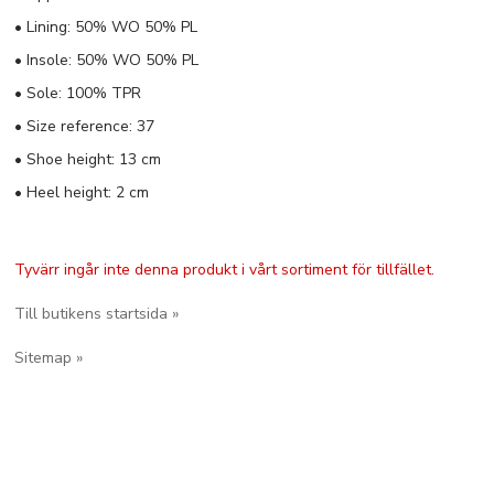
• Lining: 50% WO 50% PL
• Insole: 50% WO 50% PL
• Sole: 100% TPR
• Size reference: 37
• Shoe height: 13 cm
• Heel height: 2 cm
Tyvärr ingår inte denna produkt i vårt sortiment för tillfället.
Till butikens startsida »
Sitemap »