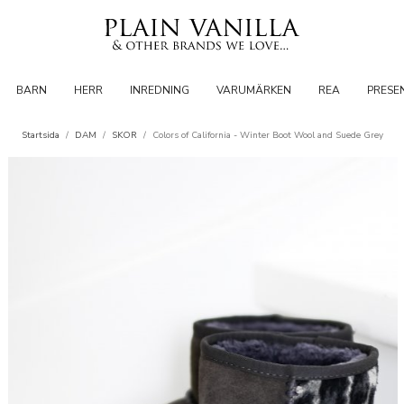
BARN
HERR
INREDNING
VARUMÄRKEN
REA
PRESE
Startsida
/
DAM
/
SKOR
/
Colors of California - Winter Boot Wool and Suede Grey