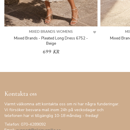
MIXED BRANDS WOMENS
MI
Mixed Brands - Pleated Long Dress 6752 -
Mixed Bran
Beige
699 KR
Kontakta oss
Varmt välkomna att kontakta oss om ni har några funderingar.
Vi försöker besvara mail inom 24h på veckodagar och
telefonen har vi tillgänglig 10-18 måndag - fredag!
Telefon: 070-4289092