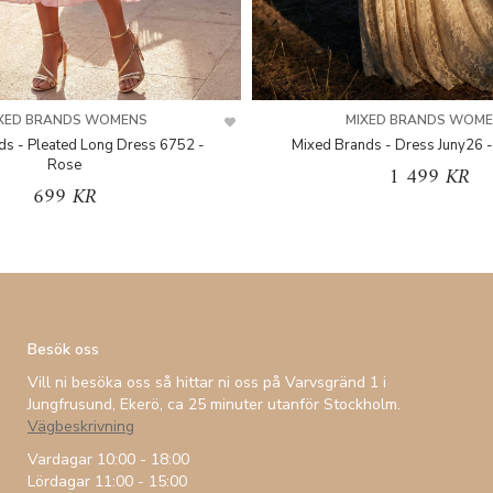
XED BRANDS WOMENS
MIXED BRANDS WOM
ds - Pleated Long Dress 6752 -
Mixed Brands - Dress Juny26 -
Rose
1 499 KR
699 KR
Besök oss
Vill ni besöka oss så hittar ni oss på Varvsgränd 1 i
Jungfrusund, Ekerö, ca 25 minuter utanför Stockholm.
Vägbeskrivning
Vardagar 10:00 - 18:00
Lördagar 11:00 - 15:00