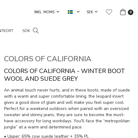
0
NTKORT
SÖK
COLORS OF CALIFORNIA
COLORS OF CALIFORNIA - WINTER BOOT
WOOL AND SUEDE GREY
An animal touch never hurts, and in these boots, made of suede
with a warm and super comfortable lining, the leopard insert
gives a good dose of glam and will make you feel super cool.
Perfect for a weekend outdoors when paired with an oversized
sweater and skinny jeans, they are sure to become the must-
have accessory for long workdays. You'll face the “metropolitan
jungle” at a warm and determined pace.
• Upper: 65% cow suede leather + 35% PL