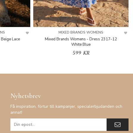
ENS
MIXED BRANDS WOMENS
 Beige Lace
Mixed Brands Womens - Dress 2317-12
White Blue
599 KR
Nyhetsbrev
Få inspiration, förtur till kampanjer, specialerbjudanden och
annat!