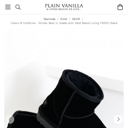
Startsida
/
DAM
/
SKOR
/
Colors of California - Winter Boot in Suede with Wool Blend Lining YW001 Black