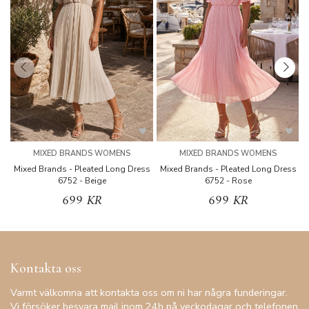
MIXED BRANDS WOMENS
MIXED BRANDS WOMENS
Mixed Brands - Pleated Long Dress
Mixed Brands - Pleated Long Dress
M
6752 - Beige
6752 - Rose
699 KR
699 KR
Kontakta oss
Varmt välkomna att kontakta oss om ni har några funderingar.
Vi försöker besvara mail inom 24h på veckodagar och telefonen