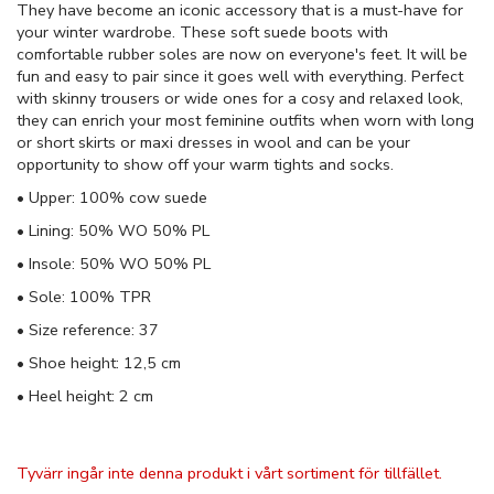
They have become an iconic accessory that is a must-have for
your winter wardrobe. These soft suede boots with
comfortable rubber soles are now on everyone's feet. It will be
fun and easy to pair since it goes well with everything. Perfect
with skinny trousers or wide ones for a cosy and relaxed look,
they can enrich your most feminine outfits when worn with long
or short skirts or maxi dresses in wool and can be your
opportunity to show off your warm tights and socks.
• Upper: 100% cow suede
• Lining: 50% WO 50% PL
• Insole: 50% WO 50% PL
• Sole: 100% TPR
• Size reference: 37
• Shoe height: 12,5 cm
• Heel height: 2 cm
Tyvärr ingår inte denna produkt i vårt sortiment för tillfället.