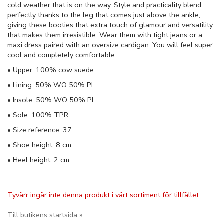
cold weather that is on the way. Style and practicality blend
perfectly thanks to the leg that comes just above the ankle,
giving these booties that extra touch of glamour and versatility
that makes them irresistible. Wear them with tight jeans or a
maxi dress paired with an oversize cardigan. You will feel super
cool and completely comfortable.
• Upper: 100% cow suede
• Lining: 50% WO 50% PL
• Insole: 50% WO 50% PL
• Sole: 100% TPR
• Size reference: 37
• Shoe height: 8 cm
• Heel height: 2 cm
Tyvärr ingår inte denna produkt i vårt sortiment för tillfället.
Till butikens startsida »