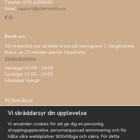
Telefon: 070-4289092
Email:
support@plainvanilla.se
Besök oss
Vill ni besöka oss så hittar ni oss på Varvsgränd 1 i Jungfrusund,
Ekerö, ca 25 minuter utanför Stockholm.
Vägbeskrivning
Vardagar 10:00 - 18:00
Lördagar 11:00 - 15:00
Söndagar stängt
Nyhetsbrev
Få inspiration, förtur till kampanjer, specialerbjudanden och
Vi skräddarsyr din upplevelse
annat!
Vi använder cookies för att ge dig en personlig
shoppingupplevelse, personanpassad annonsering och för
hålla våra webbplatser tillförlitliga och säkra. För detta