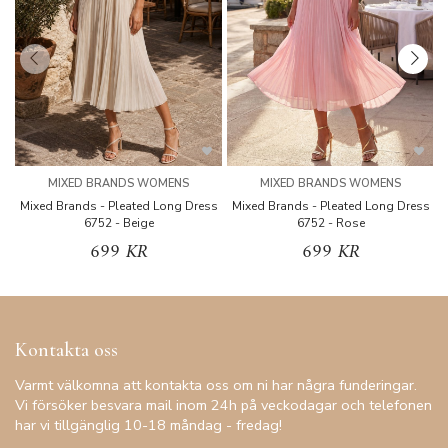
MIXED BRANDS WOMENS
MIXED BRANDS WOMENS
Mixed Brands - Pleated Long Dress
Mixed Brands - Pleated Long Dress
M
6752 - Beige
6752 - Rose
699 KR
699 KR
Kontakta oss
Varmt välkomna att kontakta oss om ni har några funderingar.
Vi försöker besvara mail inom 24h på veckodagar och telefonen
har vi tillgänglig 10-18 måndag - fredag!