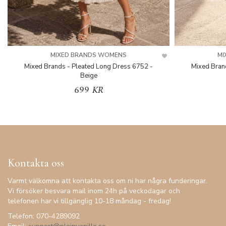
MIXED BRANDS WOMENS
MI
Mixed Brands - Pleated Long Dress 6752 -
Mixed Bran
Beige
699 KR
Kontakta oss
Varmt välkomna att kontakta oss om ni har några funderingar.
Vi försöker besvara mail inom 24h på veckodagar och
telefonen har vi tillgänglig 10-18 måndag - fredag!
Telefon: 070-4289092