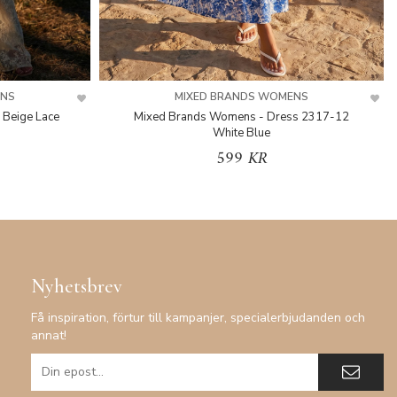
ENS
MIXED BRANDS WOMENS
 Beige Lace
Mixed Brands Womens - Dress 2317-12
White Blue
599 KR
Nyhetsbrev
Få inspiration, förtur till kampanjer, specialerbjudanden och
annat!