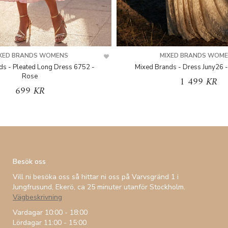
XED BRANDS WOMENS
MIXED BRANDS WOM
ds - Pleated Long Dress 6752 -
Mixed Brands - Dress Juny26 -
Rose
1 499 KR
699 KR
Besök oss
Vill ni besöka oss så hittar ni oss på Varvsgränd 1 i
Jungfrusund, Ekerö, ca 25 minuter utanför Stockholm.
Vägbeskrivning
Vardagar 10:00 - 18:00
Lördagar 11:00 - 15:00