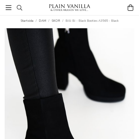
Startsida
/
DAM
/
SKOR
/
Billi Bi - Black Booties A3565 - Black