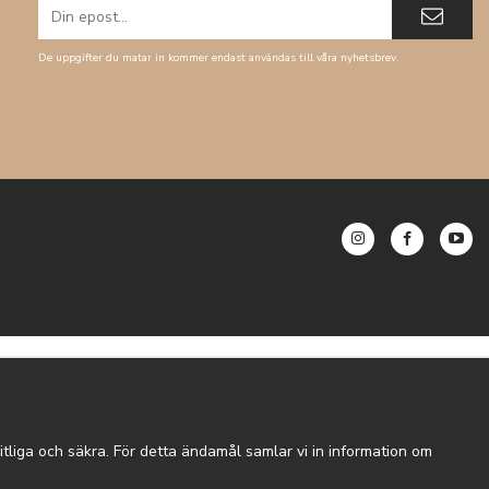
De uppgifter du matar in kommer endast användas till våra nyhetsbrev.
tliga och säkra. För detta ändamål samlar vi in information om