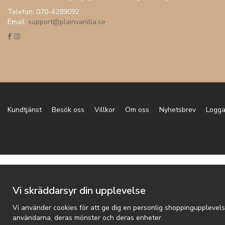
Telefon: 070-4289092
Email:
support@plainvanilla.se
Kundtjänst
Besök oss
Villkor
Om oss
Nyhetsbrev
Logga
Vi skräddarsyr din upplevelse
Vi använder cookies för att ge dig en personlig shoppingupplevels
användarna, deras mönster och deras enheter.