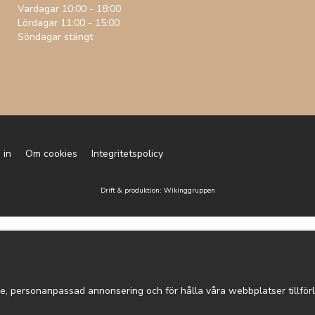
Vardagar 10:00 - 18:00
Lördagar 11:00 - 15:00
Söndagar stängt
 in
Om cookies
Integritetspolicy
Drift & produktion:
Wikinggruppen
e, personanpassad annonsering och för hålla våra webbplatser tillförli