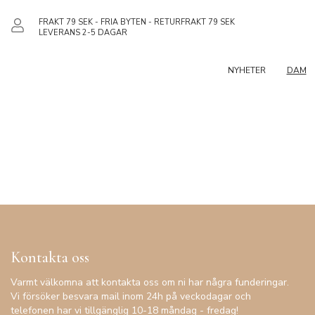
FRAKT 79 SEK - FRIA BYTEN - RETURFRAKT 79 SEK
LEVERANS 2-5 DAGAR
NYHETER
DAM
Kontakta oss
Varmt välkomna att kontakta oss om ni har några funderingar.
Vi försöker besvara mail inom 24h på veckodagar och
telefonen har vi tillgänglig 10-18 måndag - fredag!