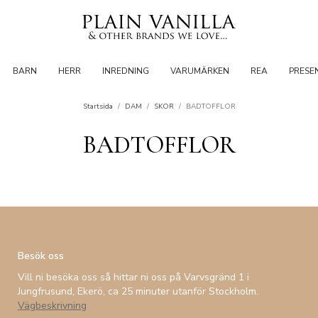
BARN
HERR
INREDNING
VARUMÄRKEN
REA
PRESE
Startsida
/
DAM
/
SKOR
/
BADTOFFLOR
BADTOFFLOR
Besök oss
Vill ni besöka oss så hittar ni oss på Varvsgränd 1 i
Jungfrusund, Ekerö, ca 25 minuter utanför Stockholm.
Vägbeskrivning