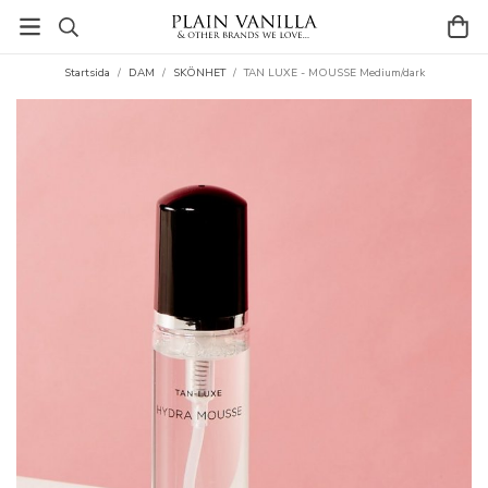
Startsida
/
DAM
/
SKÖNHET
/
TAN LUXE - MOUSSE Medium/dark