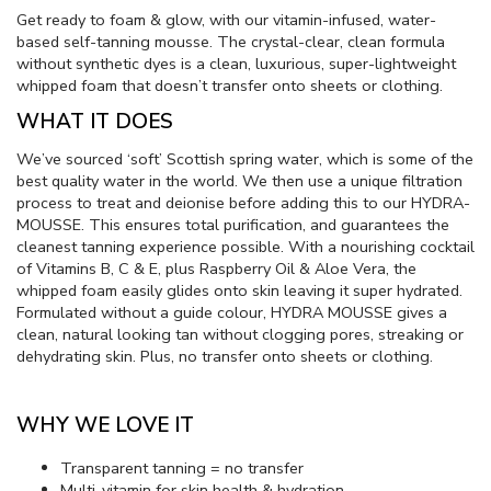
Get ready to foam & glow, with our vitamin-infused, water-
based self-tanning mousse. The crystal-clear, clean formula
without synthetic dyes is a clean, luxurious, super-lightweight
whipped foam that doesn’t transfer onto sheets or clothing.
WHAT IT DOES
We’ve sourced ‘soft’ Scottish spring water, which is some of the
best quality water in the world. We then use a unique filtration
process to treat and deionise before adding this to our HYDRA-
MOUSSE. This ensures total purification, and guarantees the
cleanest tanning experience possible. With a nourishing cocktail
of Vitamins B, C & E, plus Raspberry Oil & Aloe Vera, the
whipped foam easily glides onto skin leaving it super hydrated.
Formulated without a guide colour, HYDRA MOUSSE gives a
clean, natural looking tan without clogging pores, streaking or
dehydrating skin. Plus, no transfer onto sheets or clothing.
WHY WE LOVE IT
Transparent tanning = no transfer
Multi-vitamin for skin health & hydration