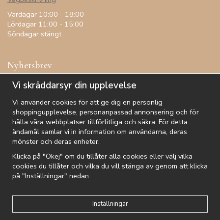
Vardagar 10:00 - 18:00
Lördagar 11:00 - 15:00
Söndagar stängt
Nyhetsbrev
Få inspiration, förtur till kampanjer, specialerbjudanden och
Vi skräddarsyr din upplevelse
annat!
Vi använder cookies för att ge dig en personlig
shoppingupplevelse, personanpassad annonsering och för
hålla våra webbplatser tillförlitliga och säkra. För detta
ändamål samlar vi in information om användarna, deras
De uppgifter du matar in kommer endast användas till våra nyhetsbrev.
mönster och deras enheter.
Klicka på "Okej" om du tillåter alla cookies eller välj vilka
cookies du tillåter och vilka du vill stänga av genom att klicka
på "Inställningar" nedan.
Kundtjänst
Besök oss
Villkor
Om oss
Nyhetsbrev
Logga in
Om cookies
Integritetspolicy
Inställningar