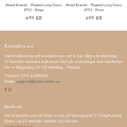
Mixed Brands - Pleated Long Dress
Mixed Brands - Pleated Long Dress
M
6752 - Beige
6752 - Rose
699 KR
699 KR
Kontakta oss
Varmt välkomna att kontakta oss om ni har några funderingar.
Vi försöker besvara mail inom 24h på veckodagar och telefonen
har vi tillgänglig 10-18 måndag - fredag!
Telefon: 070-4289092
Email:
support@plainvanilla.se
Besök oss
Vill ni besöka oss så hittar ni oss på Varvsgränd 1 i Jungfrusund,
Ekerö, ca 25 minuter utanför Stockholm.
Vägbeskrivning