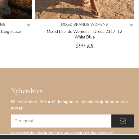
ENS
MIXED BRANDS WOMENS
 Beige Lace
Mixed Brands Womens - Dress 2317-12
White Blue
599 KR
Nyhetsbrev
Få inspiration, förtur till kampanjer, specialerbjudanden och
annat!
De uppgifter du matar in kommer endast användas till våra nyhetsbrev.