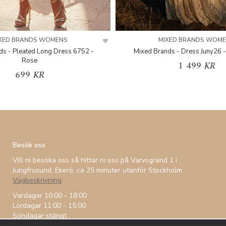
XED BRANDS WOMENS
MIXED BRANDS WOM
ds - Pleated Long Dress 6752 -
Mixed Brands - Dress Juny26 -
Rose
1 499 KR
699 KR
Besök oss
Vill ni besöka oss så hittar ni oss på Varvsgränd 1 i
Jungfrusund, Ekerö, ca 25 minuter utanför Stockholm.
Vägbeskrivning
Vardagar 10:00 - 18:00
Lördagar 11:00 - 15:00
Söndagar stängt