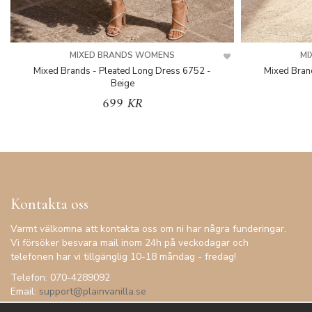
MIXED BRANDS WOMENS
MI
Mixed Brands - Pleated Long Dress 6752 -
Mixed Bran
Beige
699 KR
Kontakta oss
Varmt välkomna att kontakta oss om ni har några funderingar.
Vi försöker besvara mail inom 24h på veckodagar och
telefonen har vi tillgänglig 10-18 måndag - fredag!
Telefon: 070-4289092
Email:
support@plainvanilla.se