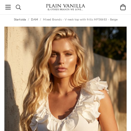
Startsida
/
DAM
/
Mixed Brands - V-neck top with frills MF56463 - Beige