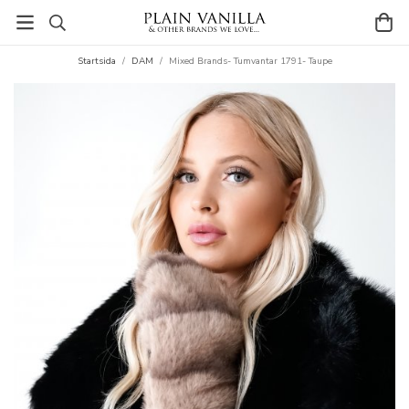
Startsida
/
DAM
/
Mixed Brands- Tumvantar 1791- Taupe