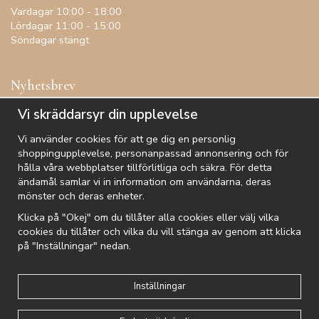
Vardagar 10:00 - 18:00
Lördagar 11:00 - 15:00
Söndagar stängt
Nyhetsbrev
Få inspiration, förtur till kampanjer, specialerbjudanden och
Vi skräddarsyr din upplevelse
annat!
Vi använder cookies för att ge dig en personlig
shoppingupplevelse, personanpassad annonsering och för
hålla våra webbplatser tillförlitliga och säkra. För detta
ändamål samlar vi in information om användarna, deras
De uppgifter du matar in kommer endast användas till våra nyhetsbrev.
mönster och deras enheter.
Klicka på "Okej" om du tillåter alla cookies eller välj vilka
cookies du tillåter och vilka du vill stänga av genom att klicka
på "Inställningar" nedan.
Kundtjänst
Besök oss
Villkor
Om oss
Nyhetsbrev
Logga in
Om cookies
Integritetspolicy
Inställningar