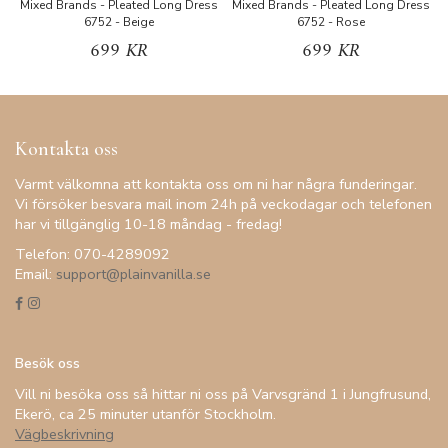
Mixed Brands - Pleated Long Dress
Mixed Brands - Pleated Long Dress
M
6752 - Beige
6752 - Rose
699 KR
699 KR
Kontakta oss
Varmt välkomna att kontakta oss om ni har några funderingar.
Vi försöker besvara mail inom 24h på veckodagar och telefonen
har vi tillgänglig 10-18 måndag - fredag!
Telefon: 070-4289092
Email:
support@plainvanilla.se
Besök oss
Vill ni besöka oss så hittar ni oss på Varvsgränd 1 i Jungfrusund,
Ekerö, ca 25 minuter utanför Stockholm.
Vägbeskrivning