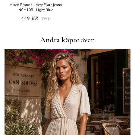
Mixed Brands - Very Flare jeans
NCM108 - Light Blue
449 KR
899 kr
Andra köpte även