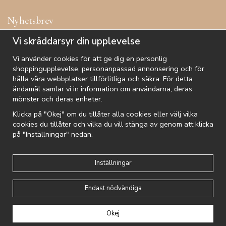
Nyhetsbrev
Få inspiration, förtur till kampanjer, specialerbjudanden och
Vi skräddarsyr din upplevelse
annat!
Vi använder cookies för att ge dig en personlig
shoppingupplevelse, personanpassad annonsering och för
hålla våra webbplatser tillförlitliga och säkra. För detta
ändamål samlar vi in information om användarna, deras
De uppgifter du matar in kommer endast användas till våra nyhetsbrev.
mönster och deras enheter.
Klicka på "Okej" om du tillåter alla cookies eller välj vilka
cookies du tillåter och vilka du vill stänga av genom att klicka
på "Inställningar" nedan.
Kundtjänst
Besök oss
Villkor
Om oss
Nyhetsbrev
Logga in
Om cookies
Integritetspolicy
Inställningar
Endast nödvändiga
Drift & produktion:
Wikinggruppen
Okej