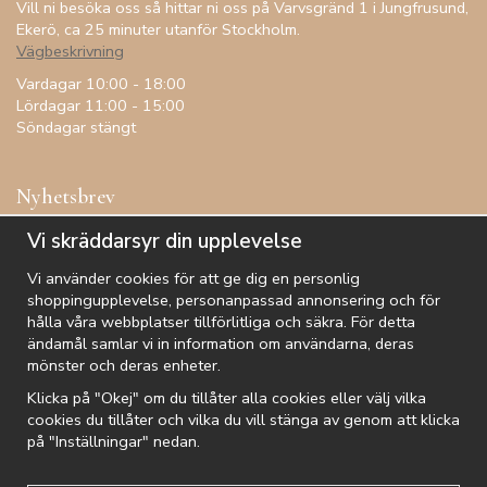
Vill ni besöka oss så hittar ni oss på Varvsgränd 1 i Jungfrusund,
Ekerö, ca 25 minuter utanför Stockholm.
Vägbeskrivning
Vardagar 10:00 - 18:00
Lördagar 11:00 - 15:00
Söndagar stängt
Nyhetsbrev
Få inspiration, förtur till kampanjer, specialerbjudanden och
Vi skräddarsyr din upplevelse
annat!
Vi använder cookies för att ge dig en personlig
shoppingupplevelse, personanpassad annonsering och för
hålla våra webbplatser tillförlitliga och säkra. För detta
ändamål samlar vi in information om användarna, deras
De uppgifter du matar in kommer endast användas till våra nyhetsbrev.
mönster och deras enheter.
Klicka på "Okej" om du tillåter alla cookies eller välj vilka
cookies du tillåter och vilka du vill stänga av genom att klicka
på "Inställningar" nedan.
Kundtjänst
Besök oss
Villkor
Om oss
Nyhetsbrev