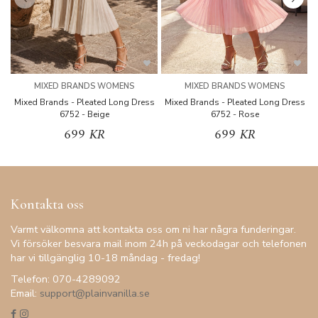
MIXED BRANDS WOMENS
MIXED BRANDS WOMENS
Mixed Brands - Pleated Long Dress
Mixed Brands - Pleated Long Dress
M
6752 - Beige
6752 - Rose
699 KR
699 KR
Kontakta oss
Varmt välkomna att kontakta oss om ni har några funderingar.
Vi försöker besvara mail inom 24h på veckodagar och telefonen
har vi tillgänglig 10-18 måndag - fredag!
Telefon: 070-4289092
Email:
support@plainvanilla.se