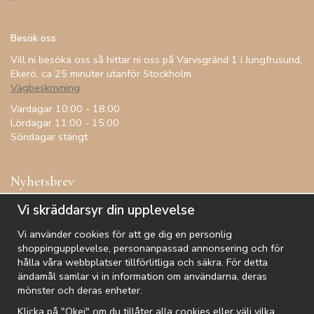
Besök oss
Vill ni besöka oss så hittar ni oss på Varvsgränd 1 i Jungfrusund,
Ekerö, ca 25 minuter utanför Stockholm.
Vägbeskrivning
Vardagar 10:00 - 18:00
Lördagar 11:00 - 15:00
Söndagar stängt
Nyhetsbrev
Få inspiration, förtur till kampanjer, specialerbjudanden och
Vi skräddarsyr din upplevelse
annat!
Vi använder cookies för att ge dig en personlig
shoppingupplevelse, personanpassad annonsering och för
hålla våra webbplatser tillförlitliga och säkra. För detta
ändamål samlar vi in information om användarna, deras
De uppgifter du matar in kommer endast användas till våra nyhetsbrev.
mönster och deras enheter.
Klicka på "Okej" om du tillåter alla cookies eller välj vilka