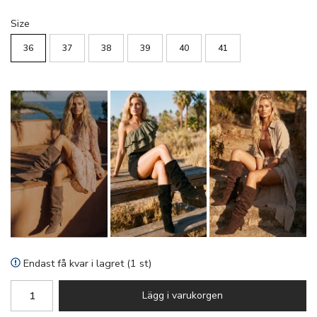
Size
36
37
38
39
40
41
Endast få kvar i lagret (1 st)
Lägg i varukorgen