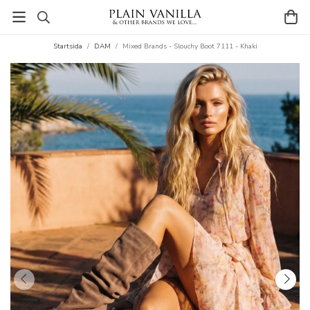
Startsida
/
DAM
/
Mixed Brands - Slouchy Boot 7111 - Khaki