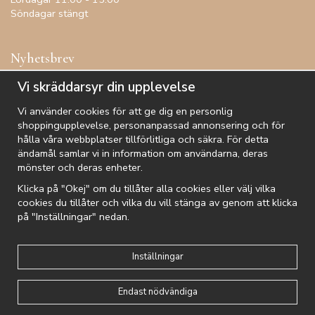
Söndagar stängt
Nyhetsbrev
Få inspiration, förtur till kampanjer, specialerbjudanden och
Vi skräddarsyr din upplevelse
annat!
Vi använder cookies för att ge dig en personlig
shoppingupplevelse, personanpassad annonsering och för
hålla våra webbplatser tillförlitliga och säkra. För detta
ändamål samlar vi in information om användarna, deras
De uppgifter du matar in kommer endast användas till våra nyhetsbrev.
mönster och deras enheter.
Klicka på "Okej" om du tillåter alla cookies eller välj vilka
cookies du tillåter och vilka du vill stänga av genom att klicka
på "Inställningar" nedan.
Kundtjänst
Besök oss
Villkor
Om oss
Nyhetsbrev
Logga in
Om cookies
Integritetspolicy
Inställningar
Endast nödvändiga