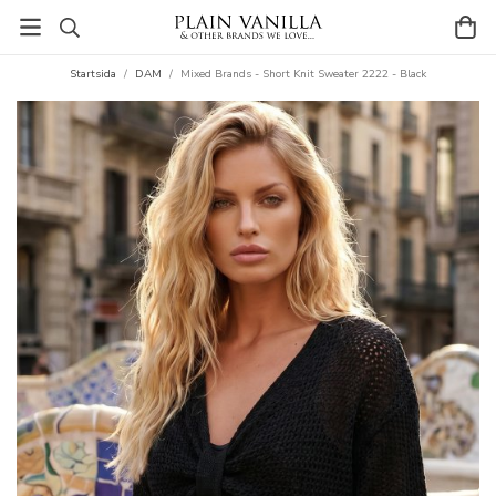
Startsida
/
DAM
/
Mixed Brands - Short Knit Sweater 2222 - Black