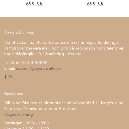
699 KR
699 KR
Kontakta oss
Varmt välkomna att kontakta oss om ni har några funderingar.
Vi försöker besvara mail inom 24h på veckodagar och telefonen
har vi tillgänglig 10-18 måndag - fredag!
Telefon: 070-4289092
Email:
support@plainvanilla.se
Besök oss
Vill ni besöka oss så hittar ni oss på Varvsgränd 1 i Jungfrusund,
Ekerö, ca 25 minuter utanför Stockholm.
Vägbeskrivning
Vardagar 10:00 - 18:00
Lördagar 11:00 - 15:00