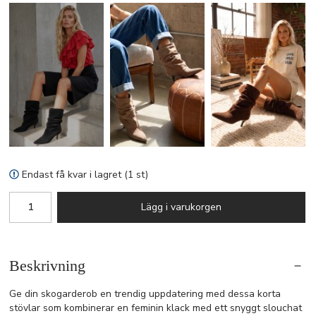
Endast få kvar i lagret (1 st)
Lägg i varukorgen
Beskrivning
Ge din skogarderob en trendig uppdatering med dessa korta
stövlar som kombinerar en feminin klack med ett snyggt slouchat