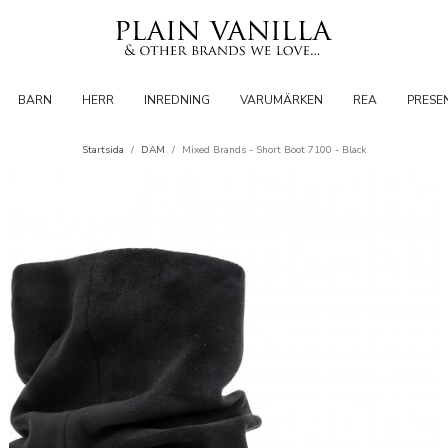
BARN
HERR
INREDNING
VARUMÄRKEN
REA
PRESE
Startsida
/
DAM
/
Mixed Brands - Short Boot 7100 - Black