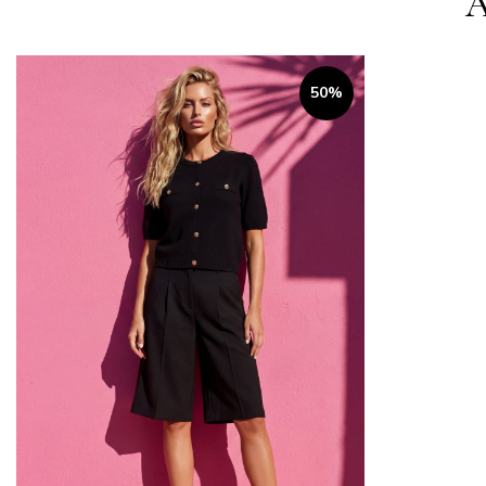
A
50%