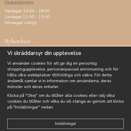
Vägbeskrivning
Vardagar 10:00 - 18:00
Lördagar 11:00 - 15:00
Söndagar stängt
Nyhetsbrev
Få inspiration, förtur till kampanjer, specialerbjudanden och
Vi skräddarsyr din upplevelse
annat!
Vi använder cookies för att ge dig en personlig
shoppingupplevelse, personanpassad annonsering och för
hålla våra webbplatser tillförlitliga och säkra. För detta
ändamål samlar vi in information om användarna, deras
De uppgifter du matar in kommer endast användas till våra nyhetsbrev.
mönster och deras enheter.
Klicka på "Okej" om du tillåter alla cookies eller välj vilka
cookies du tillåter och vilka du vill stänga av genom att klicka
på "Inställningar" nedan.
Kundtjänst
Besök oss
Villkor
Om oss
Nyhetsbrev
Logga in
Om cookies
Integritetspolicy
Inställningar