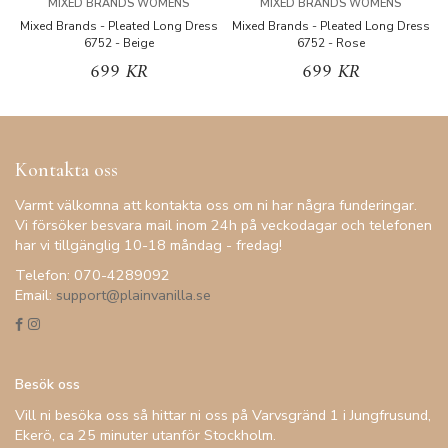
MIXED BRANDS WOMENS
MIXED BRANDS WOMENS
Mixed Brands - Pleated Long Dress
Mixed Brands - Pleated Long Dress
M
6752 - Beige
6752 - Rose
699 KR
699 KR
Kontakta oss
Varmt välkomna att kontakta oss om ni har några funderingar.
Vi försöker besvara mail inom 24h på veckodagar och telefonen
har vi tillgänglig 10-18 måndag - fredag!
Telefon: 070-4289092
Email:
support@plainvanilla.se
Besök oss
Vill ni besöka oss så hittar ni oss på Varvsgränd 1 i Jungfrusund,
Ekerö, ca 25 minuter utanför Stockholm.