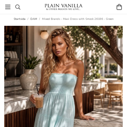
Startsida
/
DAM
/
Mixed Brands - Maxi Dress with Smock 26186 - Green