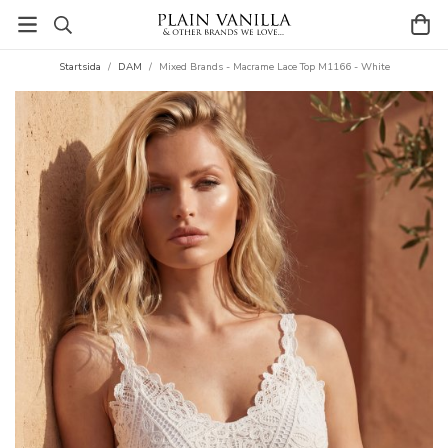
Startsida
/
DAM
/
Mixed Brands - Macrame Lace Top M1166 - White