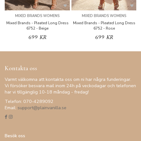
MIXED BRANDS WOMENS
MIXED BRANDS WOMENS
Mixed Brands - Pleated Long Dress
Mixed Brands - Pleated Long Dress
M
6752 - Beige
6752 - Rose
699 KR
699 KR
Kontakta oss
Varmt välkomna att kontakta oss om ni har några funderingar.
Vi försöker besvara mail inom 24h på veckodagar och telefonen
har vi tillgänglig 10-18 måndag - fredag!
Telefon: 070-4289092
Email:
support@plainvanilla.se
Besök oss