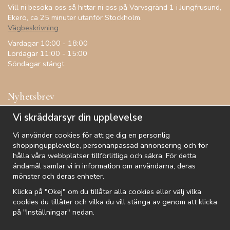
Vill ni besöka oss så hittar ni oss på Varvsgränd 1 i Jungfrusund,
Ekerö, ca 25 minuter utanför Stockholm.
Vägbeskrivning
Vardagar 10:00 - 18:00
Lördagar 11:00 - 15:00
Söndagar stängt
Nyhetsbrev
Få inspiration, förtur till kampanjer, specialerbjudanden och
Vi skräddarsyr din upplevelse
annat!
Vi använder cookies för att ge dig en personlig
shoppingupplevelse, personanpassad annonsering och för
hålla våra webbplatser tillförlitliga och säkra. För detta
ändamål samlar vi in information om användarna, deras
De uppgifter du matar in kommer endast användas till våra nyhetsbrev.
mönster och deras enheter.
Klicka på "Okej" om du tillåter alla cookies eller välj vilka
cookies du tillåter och vilka du vill stänga av genom att klicka
på "Inställningar" nedan.
Kundtjänst
Besök oss
Villkor
Om oss
Nyhetsbrev