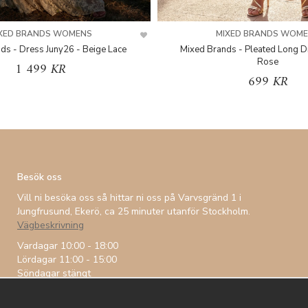
XED BRANDS WOMENS
MIXED BRANDS WOM
ds - Dress Juny26 - Beige Lace
Mixed Brands - Pleated Long D
Rose
1 499 KR
699 KR
Besök oss
Vill ni besöka oss så hittar ni oss på Varvsgränd 1 i
Jungfrusund, Ekerö, ca 25 minuter utanför Stockholm.
Vägbeskrivning
Vardagar 10:00 - 18:00
Lördagar 11:00 - 15:00
Söndagar stängt