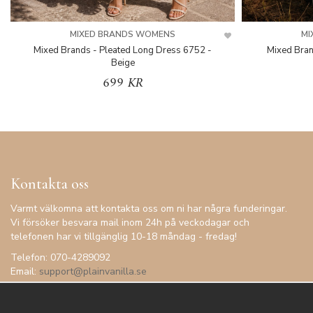
MIXED BRANDS WOMENS
MI
Mixed Brands - Pleated Long Dress 6752 -
Mixed Bran
Beige
699 KR
Kontakta oss
Varmt välkomna att kontakta oss om ni har några funderingar.
Vi försöker besvara mail inom 24h på veckodagar och
telefonen har vi tillgänglig 10-18 måndag - fredag!
Telefon: 070-4289092
Email:
support@plainvanilla.se