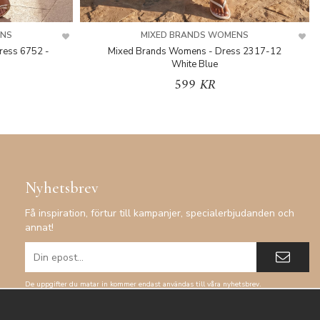
ENS
MIXED BRANDS WOMENS
ress 6752 -
Mixed Brands Womens - Dress 2317-12
White Blue
599 KR
Nyhetsbrev
Få inspiration, förtur till kampanjer, specialerbjudanden och
annat!
De uppgifter du matar in kommer endast användas till våra nyhetsbrev.