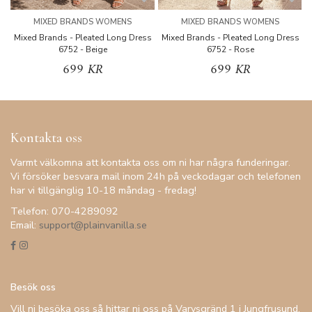
MIXED BRANDS WOMENS
MIXED BRANDS WOMENS
Mixed Brands - Pleated Long Dress
Mixed Brands - Pleated Long Dress
M
6752 - Beige
6752 - Rose
699 KR
699 KR
Kontakta oss
Varmt välkomna att kontakta oss om ni har några funderingar.
Vi försöker besvara mail inom 24h på veckodagar och telefonen
har vi tillgänglig 10-18 måndag - fredag!
Telefon: 070-4289092
Email:
support@plainvanilla.se
Besök oss
Vill ni besöka oss så hittar ni oss på Varvsgränd 1 i Jungfrusund,