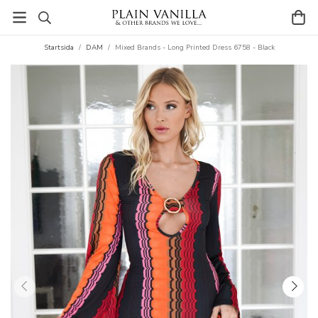
Startsida
/
DAM
/
Mixed Brands - Long Printed Dress 6758 - Black