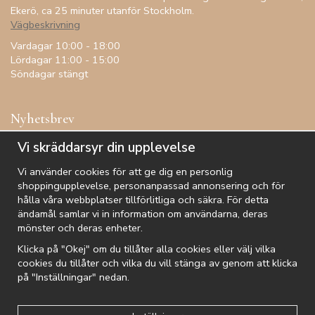
Ekerö, ca 25 minuter utanför Stockholm.
Vägbeskrivning
Vardagar 10:00 - 18:00
Lördagar 11:00 - 15:00
Söndagar stängt
Nyhetsbrev
Få inspiration, förtur till kampanjer, specialerbjudanden och
Vi skräddarsyr din upplevelse
annat!
Vi använder cookies för att ge dig en personlig
shoppingupplevelse, personanpassad annonsering och för
hålla våra webbplatser tillförlitliga och säkra. För detta
ändamål samlar vi in information om användarna, deras
De uppgifter du matar in kommer endast användas till våra nyhetsbrev.
mönster och deras enheter.
Klicka på "Okej" om du tillåter alla cookies eller välj vilka
cookies du tillåter och vilka du vill stänga av genom att klicka
på "Inställningar" nedan.
Kundtjänst
Besök oss
Villkor
Om oss
Nyhetsbrev
Logga in
Om cookies
Integritetspolicy