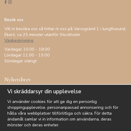
Besök oss
Vill ni besöka oss så hittar ni oss på Varvsgränd 1 i Jungfrusund,
Ekerö, ca 25 minuter utanför Stockholm.
Vägbeskrivning
Vardagar 10:00 - 18:00
Lördagar 11:00 - 15:00
Söndagar stängt
Nyhetsbrev
Få inspiration, förtur till kampanjer, specialerbjudanden och
Vi skräddarsyr din upplevelse
annat!
Vi använder cookies för att ge dig en personlig
shoppingupplevelse, personanpassad annonsering och för
hålla våra webbplatser tillförlitliga och säkra. För detta
ändamål samlar vi in information om användarna, deras
De uppgifter du matar in kommer endast användas till våra nyhetsbrev.
mönster och deras enheter.