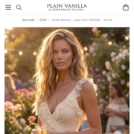
Startsida
/
DAM
/
Mixed Brands - Lace Dress 505400 - White