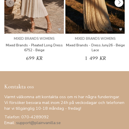
MIXED BRANDS WOMENS
MIXED BRANDS WOMENS
Mixed Brands - Pleated Long Dress
Mixed Brands - Dress Juny26 - Beige
6752 - Beige
Lace
699 KR
1 499 KR
Kontakta oss
Varmt välkomna att kontakta oss om ni har några funderingar.
Vi försöker besvara mail inom 24h på veckodagar och telefonen
har vi tillgänglig 10-18 måndag - fredag!
Telefon: 070-4289092
Email:
support@plainvanilla.se