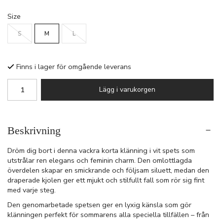
Size
S
M
L
Finns i lager för omgående leverans
Lägg i varukorgen
Beskrivning
Dröm dig bort i denna vackra korta klänning i vit spets som
utstrålar ren elegans och feminin charm. Den omlottlagda
överdelen skapar en smickrande och följsam siluett, medan den
draperade kjolen ger ett mjukt och stilfullt fall som rör sig fint
med varje steg.
Den genomarbetade spetsen ger en lyxig känsla som gör
klänningen perfekt för sommarens alla speciella tillfällen – från