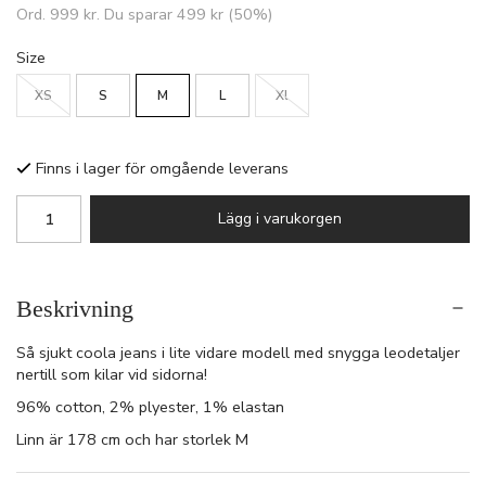
Ord.
999 kr
. Du sparar
499 kr
(
50
%)
Size
XS
S
M
L
Xl
Finns i lager för omgående leverans
Lägg i varukorgen
Beskrivning
Så sjukt coola jeans i lite vidare modell med snygga leodetaljer
nertill som kilar vid sidorna!
96% cotton, 2% plyester, 1% elastan
Linn är 178 cm och har storlek M