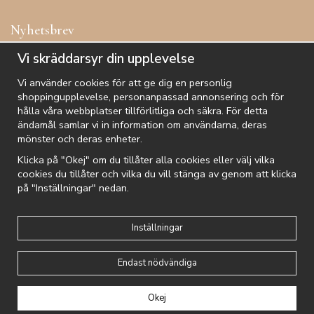
Nyhetsbrev
Få inspiration, förtur till kampanjer, specialerbjudanden och
Vi skräddarsyr din upplevelse
annat!
Vi använder cookies för att ge dig en personlig
shoppingupplevelse, personanpassad annonsering och för
hålla våra webbplatser tillförlitliga och säkra. För detta
ändamål samlar vi in information om användarna, deras
De uppgifter du matar in kommer endast användas till våra nyhetsbrev.
mönster och deras enheter.
Klicka på "Okej" om du tillåter alla cookies eller välj vilka
cookies du tillåter och vilka du vill stänga av genom att klicka
på "Inställningar" nedan.
Kundtjänst
Besök oss
Villkor
Om oss
Nyhetsbrev
Logga in
Om cookies
Integritetspolicy
Inställningar
Endast nödvändiga
Drift & produktion:
Wikinggruppen
Okej