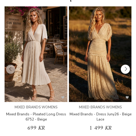
MIXED BRANDS WOMENS
MIXED BRANDS WOMENS
Mixed Brands - Pleated Long Dress
Mixed Brands - Dress Juny26 - Beige
6752 - Beige
Lace
699 KR
1 499 KR