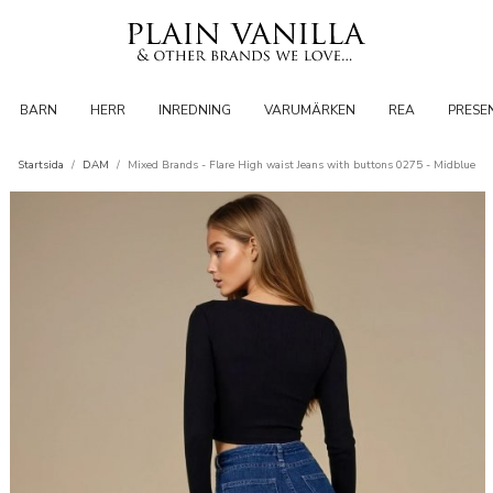
BARN
HERR
INREDNING
VARUMÄRKEN
REA
PRESE
Startsida
/
DAM
/
Mixed Brands - Flare High waist Jeans with buttons 0275 - Midblue