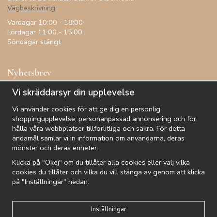
Vägbeskrivning
Vardagar 10:00 - 18:00
Lördagar 11:00 - 15:00
Söndagar stängt
Nyhetsbrev
Få inspiration, förtur till kampanjer, specialerbjudanden och
Vi skräddarsyr din upplevelse
annat!
Vi använder cookies för att ge dig en personlig
shoppingupplevelse, personanpassad annonsering och för
hålla våra webbplatser tillförlitliga och säkra. För detta
ändamål samlar vi in information om användarna, deras
De uppgifter du matar in kommer endast användas till våra nyhetsbrev.
mönster och deras enheter.
Klicka på "Okej" om du tillåter alla cookies eller välj vilka
cookies du tillåter och vilka du vill stänga av genom att klicka
på "Inställningar" nedan.
Kundtjänst
Besök oss
Villkor
Om oss
Nyhetsbrev
Logga in
Om cookies
Integritetspolicy
Inställningar