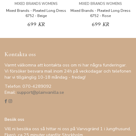
MIXED BRANDS WOMENS
MIXED BRANDS WOMENS
Mixed Brands - Pleated Long Dress
Mixed Brands - Pleated Long Dress
M
6752 - Beige
6752 - Rose
699 KR
699 KR
Kontakta oss
Varmt välkomna att kontakta oss om ni har några funderingar.
Vi försöker besvara mail inom 24h på veckodagar och telefonen
har vi tillgänglig 10-18 måndag - fredag!
Telefon: 070-4289092
Email:
support@plainvanilla.se
Besök oss
Vill ni besöka oss så hittar ni oss på Varvsgränd 1 i Jungfrusund,
Ekerö, ca 25 minuter utanför Stockholm.