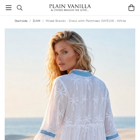
Startsida
/
DAM
/
Mixed Brands - Dress with Palmtrees SW5136 - White