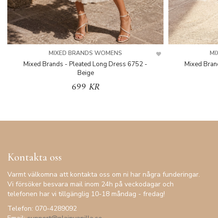
MIXED BRANDS WOMENS
MI
Mixed Brands - Pleated Long Dress 6752 -
Mixed Bran
Beige
699 KR
Kontakta oss
Varmt välkomna att kontakta oss om ni har några funderingar.
Vi försöker besvara mail inom 24h på veckodagar och
telefonen har vi tillgänglig 10-18 måndag - fredag!
Telefon: 070-4289092