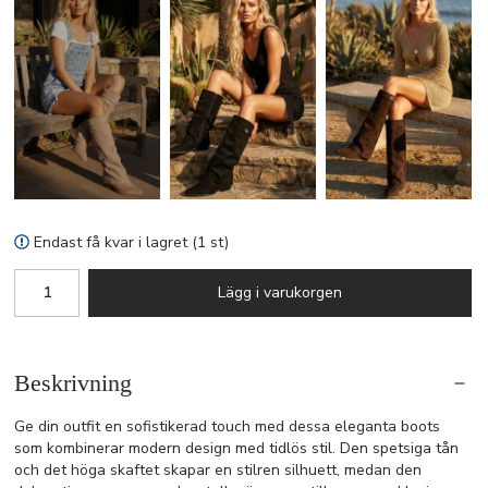
Endast få kvar i lagret (1 st)
Lägg i varukorgen
Beskrivning
Ge din outfit en sofistikerad touch med dessa eleganta boots
som kombinerar modern design med tidlös stil. Den spetsiga tån
och det höga skaftet skapar en stilren silhuett, medan den