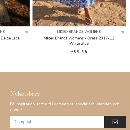
ENS
MIXED BRANDS WOMENS
 Beige Lace
Mixed Brands Womens - Dress 2317-12
White Blue
599 KR
Nyhetsbrev
Få inspiration, förtur till kampanjer, specialerbjudanden och
annat!