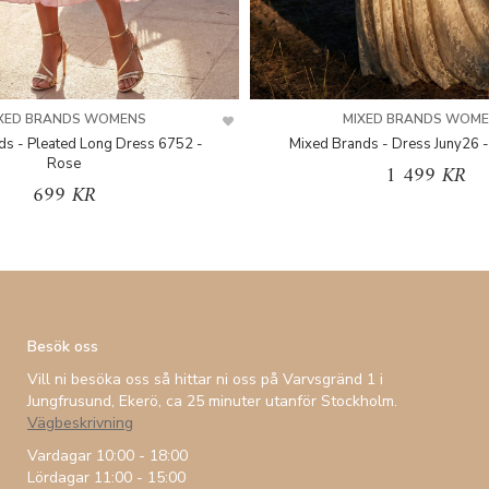
XED BRANDS WOMENS
MIXED BRANDS WOM
ds - Pleated Long Dress 6752 -
Mixed Brands - Dress Juny26 -
Rose
1 499 KR
699 KR
Besök oss
Vill ni besöka oss så hittar ni oss på Varvsgränd 1 i
Jungfrusund, Ekerö, ca 25 minuter utanför Stockholm.
Vägbeskrivning
Vardagar 10:00 - 18:00
Lördagar 11:00 - 15:00