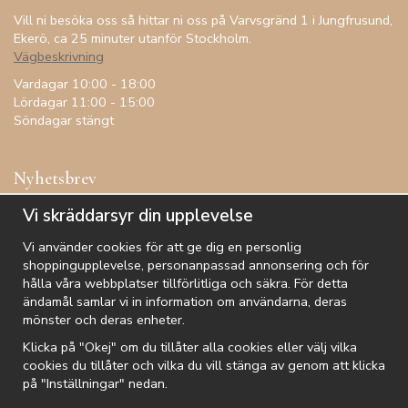
Vill ni besöka oss så hittar ni oss på Varvsgränd 1 i Jungfrusund,
Ekerö, ca 25 minuter utanför Stockholm.
Vägbeskrivning
Vardagar 10:00 - 18:00
Lördagar 11:00 - 15:00
Söndagar stängt
Nyhetsbrev
Få inspiration, förtur till kampanjer, specialerbjudanden och
Vi skräddarsyr din upplevelse
annat!
Vi använder cookies för att ge dig en personlig
shoppingupplevelse, personanpassad annonsering och för
hålla våra webbplatser tillförlitliga och säkra. För detta
ändamål samlar vi in information om användarna, deras
De uppgifter du matar in kommer endast användas till våra nyhetsbrev.
mönster och deras enheter.
Klicka på "Okej" om du tillåter alla cookies eller välj vilka
cookies du tillåter och vilka du vill stänga av genom att klicka
på "Inställningar" nedan.
Kundtjänst
Besök oss
Villkor
Om oss
Nyhetsbrev