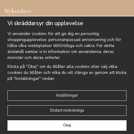
Nyhetsbrev
Få inspiration, förtur till kampanjer, specialerbjudanden och
Vi skräddarsyr din upplevelse
annat!
Vi använder cookies för att ge dig en personlig
shoppingupplevelse, personanpassad annonsering och för
hålla våra webbplatser tillförlitliga och säkra. För detta
ändamål samlar vi in information om användarna, deras
De uppgifter du matar in kommer endast användas till våra nyhetsbrev.
mönster och deras enheter.
Klicka på "Okej" om du tillåter alla cookies eller välj vilka
cookies du tillåter och vilka du vill stänga av genom att klicka
på "Inställningar" nedan.
Kundtjänst
Besök oss
Villkor
Om oss
Nyhetsbrev
Logga in
Om cookies
Integritetspolicy
Inställningar
Endast nödvändiga
Drift & produktion:
Wikinggruppen
Okej