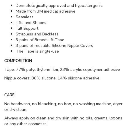
Dermatologically approved and hypoallergenic
Made from 3M medical adhesive
Seamless
Lifts and Shapes
Full Support
Strapless and Backless
3 pairs of Breast Lift Tape
3 pairs of reusable Silicone Nipple Covers
The Tape is single-use
COMPOSITION
Tape: 77% polyethylene film, 23% acrylic copolymer adhesive
Nipple covers: 86% silicone, 14% silicone adhesive
CARE
No handwash, no bleaching, no iron, no washing machine, dryer
or dry clean.
Always apply on clean and dry skin with no oils, creams, lotions
or any other cosmetics.