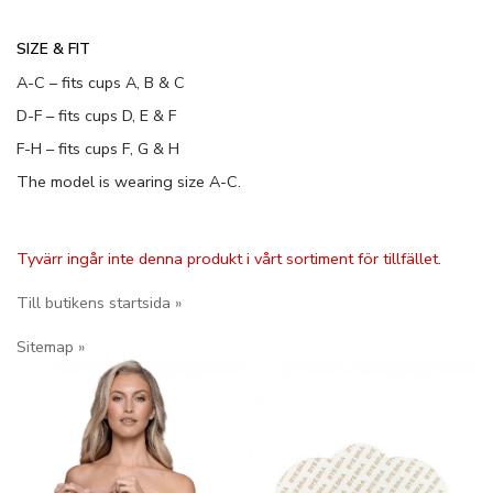
SIZE & FIT
A-C – fits cups A, B & C
D-F – fits cups D, E & F
F-H – fits cups F, G & H
The model is wearing size A-C.
Tyvärr ingår inte denna produkt i vårt sortiment för tillfället.
Till butikens startsida »
Sitemap »