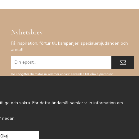
Nyhetsbrev
Få inspiration, förtur till kampanjer, specialerbjudanden och
annat!
De uppgifter du matar in kommer endast användas till våra nyhetsbrev.
tliga och säkra. För detta ändamål samlar vi in information om
r" nedan.
Okej