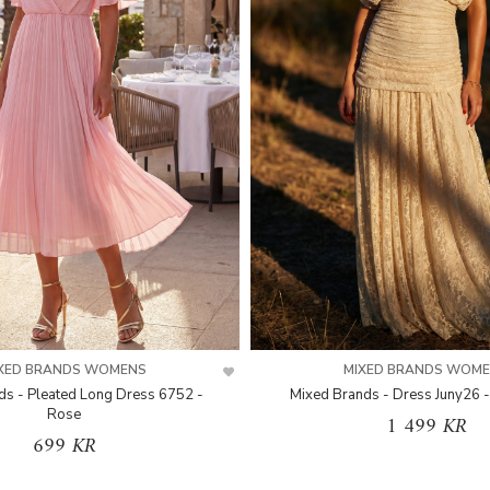
XED BRANDS WOMENS
MIXED BRANDS WOM
ds - Pleated Long Dress 6752 -
Mixed Brands - Dress Juny26 -
Rose
1 499 KR
699 KR