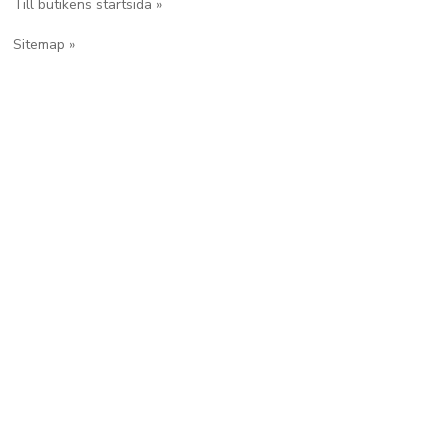
Till butikens startsida »
Sitemap »