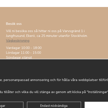
Besök oss
Vill ni besöka oss så hittar ni oss på Varvsgränd 1 i
Jungfrusund, Ekerö, ca 25 minuter utanför Stockholm.
Vägbeskrivning
Vardagar 10:00 - 18:00
Lördagar 11:00 - 15:00
Söndagar stängt
e, personanpassad annonsering och för hålla våra webbplatser tillförli
 du tillåter och vilka du vill stänga av genom att klicka på "Inställninga
 in
Om cookies
Integritetspolicy
ngar
Endast nödvändiga