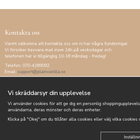
Kontakta oss
Varmt välkomna att kontakta oss om ni har några funderingar.
Vi försöker besvara mail inom 24h på veckodagar och
telefonen har vi tillgänglig 10-18 måndag - fredag!
Telefon: 070-4289092
Email:
support@plainvanilla.se
Vi skräddarsyr din upplevelse
Vi använder cookies för att ge dig en personlig shoppingupplevels
användarna, deras mönster och deras enheter.
Klicka på "Okej" om du tillåter alla cookies eller välj vilka cookies
Kundtjänst
Besök oss
Villkor
Om oss
Nyhetsbrev
Logga
Inställni