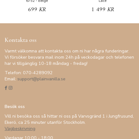
6752 - Beige
Lace
699 KR
1 499 KR
Kontakta oss
Varmt välkomna att kontakta oss om ni har några funderingar.
Vi försöker besvara mail inom 24h på veckodagar och telefonen
har vi tillgänglig 10-18 måndag - fredag!
Telefon: 070-4289092
Email:
support@plainvanilla.se
Besök oss
Vill ni besöka oss så hittar ni oss på Varvsgränd 1 i Jungfrusund,
Ekerö, ca 25 minuter utanför Stockholm.
Vägbeskrivning
Vardagar 10:00 - 18:00