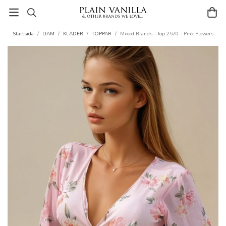
Startsida
/
DAM
/
KLÄDER
/
TOPPAR
/
Mixed Brands - Top 2520 - Pink Flowers