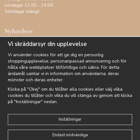
Lördagar 11:00 - 15:00
Söndagar stängt
Nyhetsbrev
Få inspiration, förtur till kampanjer, specialerbjudanden och
Vi skräddarsyr din upplevelse
annat!
Vi använder cookies för att ge dig en personlig
shoppingupplevelse, personanpassad annonsering och för
hålla våra webbplatser tillförlitliga och säkra. För detta
ändamål samlar vi in information om användarna, deras
De uppgifter du matar in kommer endast användas till våra nyhetsbrev.
mönster och deras enheter.
Klicka på "Okej" om du tillåter alla cookies eller välj vilka
cookies du tillåter och vilka du vill stänga av genom att klicka
på "Inställningar" nedan.
Kundtjänst
Besök oss
Villkor
Om oss
Nyhetsbrev
Logga in
Om cookies
Integritetspolicy
Inställningar
Endast nödvändiga