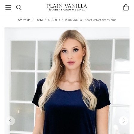
Startsida
/
DAM
/
KLÄDER
/
Plain Vanilla - short velvet dress blue