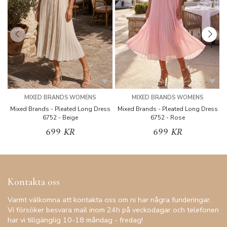
MIXED BRANDS WOMENS
MIXED BRANDS WOMENS
Mixed Brands - Pleated Long Dress
Mixed Brands - Pleated Long Dress
M
6752 - Beige
6752 - Rose
699 KR
699 KR
Kontakta oss
Varmt välkomna att kontakta oss om ni har några funderingar.
Vi försöker besvara mail inom 24h på veckodagar och telefonen
har vi tillgänglig 10-18 måndag - fredag!