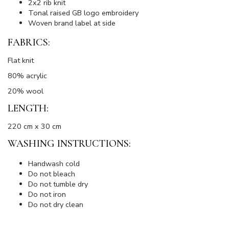
2x2 rib knit
Tonal raised GB logo embroidery
Woven brand label at side
FABRICS:
Flat knit
80% acrylic
20% wool
LENGTH:
220 cm x 30 cm
WASHING INSTRUCTIONS:
Handwash cold
Do not bleach
Do not tumble dry
Do not iron
Do not dry clean