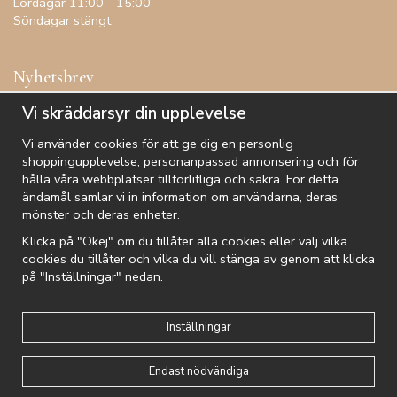
Lördagar 11:00 - 15:00
Söndagar stängt
Nyhetsbrev
Få inspiration, förtur till kampanjer, specialerbjudanden och
Vi skräddarsyr din upplevelse
annat!
Vi använder cookies för att ge dig en personlig
shoppingupplevelse, personanpassad annonsering och för
hålla våra webbplatser tillförlitliga och säkra. För detta
ändamål samlar vi in information om användarna, deras
De uppgifter du matar in kommer endast användas till våra nyhetsbrev.
mönster och deras enheter.
Klicka på "Okej" om du tillåter alla cookies eller välj vilka
cookies du tillåter och vilka du vill stänga av genom att klicka
på "Inställningar" nedan.
Kundtjänst
Besök oss
Villkor
Om oss
Nyhetsbrev
Logga in
Om cookies
Integritetspolicy
Inställningar
Endast nödvändiga