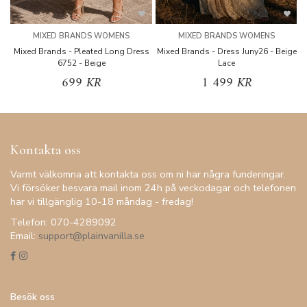
MIXED BRANDS WOMENS
MIXED BRANDS WOMENS
Mixed Brands - Pleated Long Dress
Mixed Brands - Dress Juny26 - Beige
6752 - Beige
Lace
699 KR
1 499 KR
Kontakta oss
Varmt välkomna att kontakta oss om ni har några funderingar.
Vi försöker besvara mail inom 24h på veckodagar och telefonen
har vi tillgänglig 10-18 måndag - fredag!
Telefon: 070-4289092
Email:
support@plainvanilla.se
Besök oss