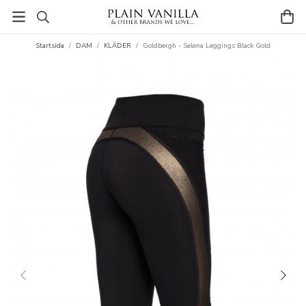
Startsida
/
DAM
/
KLÄDER
/
Goldbergh - Selena Leggings Black Gold