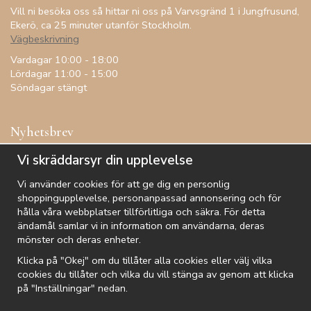
Vill ni besöka oss så hittar ni oss på Varvsgränd 1 i Jungfrusund,
Ekerö, ca 25 minuter utanför Stockholm.
Vägbeskrivning
Vardagar 10:00 - 18:00
Lördagar 11:00 - 15:00
Söndagar stängt
Nyhetsbrev
Få inspiration, förtur till kampanjer, specialerbjudanden och
Vi skräddarsyr din upplevelse
annat!
Vi använder cookies för att ge dig en personlig
shoppingupplevelse, personanpassad annonsering och för
hålla våra webbplatser tillförlitliga och säkra. För detta
ändamål samlar vi in information om användarna, deras
De uppgifter du matar in kommer endast användas till våra nyhetsbrev.
mönster och deras enheter.
Klicka på "Okej" om du tillåter alla cookies eller välj vilka
cookies du tillåter och vilka du vill stänga av genom att klicka
på "Inställningar" nedan.
Kundtjänst
Besök oss
Villkor
Om oss
Nyhetsbrev