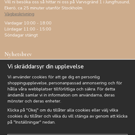
Vill ni besöka oss så hittar ni oss på Varvsgränd 1 i Jungfrusund,
Ekerö, ca 25 minuter utanför Stockholm.
Vägbeskrivning
Vardagar 10:00 - 18:00
Lördagar 11:00 - 15:00
Söndagar stängt
Nyhetsbrev
Få inspiration, förtur till kampanjer, specialerbjudanden och
Vi skräddarsyr din upplevelse
annat!
Vi använder cookies för att ge dig en personlig
shoppingupplevelse, personanpassad annonsering och för
hålla våra webbplatser tillförlitliga och säkra. För detta
ändamål samlar vi in information om användarna, deras
De uppgifter du matar in kommer endast användas till våra nyhetsbrev.
mönster och deras enheter.
Klicka på "Okej" om du tillåter alla cookies eller välj vilka
cookies du tillåter och vilka du vill stänga av genom att klicka
på "Inställningar" nedan.
Kundtjänst
Besök oss
Villkor
Om oss
Nyhetsbrev