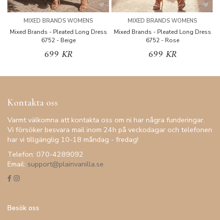
MIXED BRANDS WOMENS
MIXED BRANDS WOMENS
Mixed Brands - Pleated Long Dress
Mixed Brands - Pleated Long Dress
M
6752 - Beige
6752 - Rose
699 KR
699 KR
Kontakta oss
Varmt välkomna att kontakta oss om ni har några funderingar.
Vi försöker besvara mail inom 24h på veckodagar och telefonen
har vi tillgänglig 10-18 måndag - fredag!
Telefon: 070-4289092
Email:
support@plainvanilla.se
Besök oss