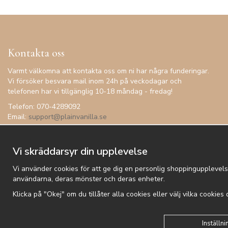
Kontakta oss
Varmt välkomna att kontakta oss om ni har några funderingar.
Vi försöker besvara mail inom 24h på veckodagar och
telefonen har vi tillgänglig 10-18 måndag - fredag!
Telefon: 070-4289092
Email:
support@plainvanilla.se
Vi skräddarsyr din upplevelse
Vi använder cookies för att ge dig en personlig shoppingupplevels
användarna, deras mönster och deras enheter.
Klicka på "Okej" om du tillåter alla cookies eller välj vilka cookies
Kundtjänst
Besök oss
Villkor
Om oss
Nyhetsbrev
Logga
Inställni