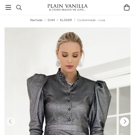
Startsida
/
DAM
/
KLÄDER
/
Custommade - Luva