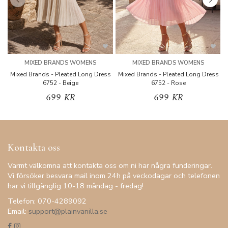
MIXED BRANDS WOMENS
MIXED BRANDS WOMENS
Mixed Brands - Pleated Long Dress
Mixed Brands - Pleated Long Dress
M
6752 - Beige
6752 - Rose
699 KR
699 KR
Kontakta oss
Varmt välkomna att kontakta oss om ni har några funderingar.
Vi försöker besvara mail inom 24h på veckodagar och telefonen
har vi tillgänglig 10-18 måndag - fredag!
Telefon: 070-4289092
Email:
support@plainvanilla.se