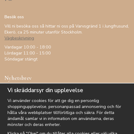
Besök oss
Vill ni besöka oss så hittar ni oss på Varvsgränd 1 i Jungfrusund,
Ekerö, ca 25 minuter utanför Stockholm.
Vägbeskrivning
Vardagar 10:00 - 18:00
Lördagar 11:00 - 15:00
Söndagar stängt
Nyhetsbrev
Få inspiration, förtur till kampanjer, specialerbjudanden och
Vi skräddarsyr din upplevelse
annat!
Vi använder cookies för att ge dig en personlig
shoppingupplevelse, personanpassad annonsering och för
hålla våra webbplatser tillförlitliga och säkra. För detta
ändamål samlar vi in information om användarna, deras
De uppgifter du matar in kommer endast användas till våra nyhetsbrev.
mönster och deras enheter.
Klicka på "Okej" om du tillåter alla cookies eller välj vilka