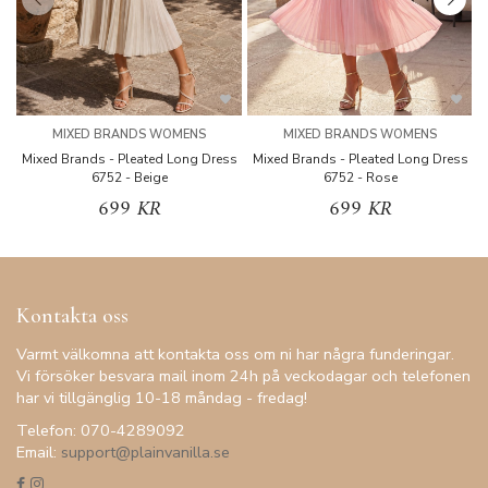
MIXED BRANDS WOMENS
MIXED BRANDS WOMENS
Mixed Brands - Pleated Long Dress
Mixed Brands - Pleated Long Dress
M
6752 - Beige
6752 - Rose
699 KR
699 KR
Kontakta oss
Varmt välkomna att kontakta oss om ni har några funderingar.
Vi försöker besvara mail inom 24h på veckodagar och telefonen
har vi tillgänglig 10-18 måndag - fredag!
Telefon: 070-4289092
Email:
support@plainvanilla.se