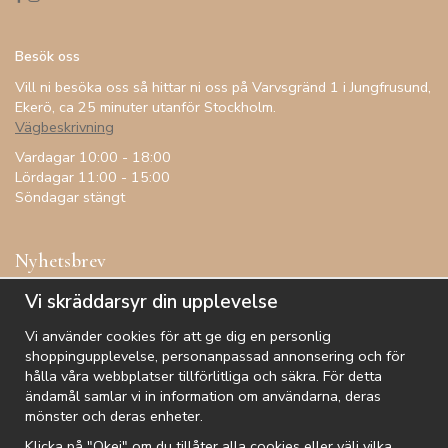
Besök oss
Vill ni besöka oss så hittar ni oss på Varvsgränd 1 i Jungfrusund,
Ekerö, ca 25 minuter utanför Stockholm.
Vägbeskrivning
Vardagar 10:00 - 18:00
Lördagar 11:00 - 15:00
Söndagar stängt
Nyhetsbrev
Få inspiration, förtur till kampanjer, specialerbjudanden och
Vi skräddarsyr din upplevelse
annat!
Vi använder cookies för att ge dig en personlig
shoppingupplevelse, personanpassad annonsering och för
hålla våra webbplatser tillförlitliga och säkra. För detta
ändamål samlar vi in information om användarna, deras
De uppgifter du matar in kommer endast användas till våra nyhetsbrev.
mönster och deras enheter.
Klicka på "Okej" om du tillåter alla cookies eller välj vilka