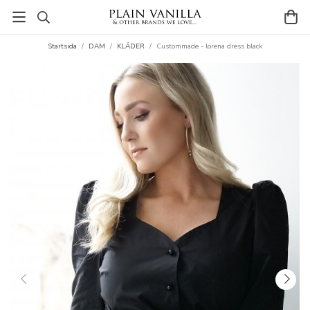
Startsida
/
DAM
/
KLÄDER
/
Custommade - lorena dress black