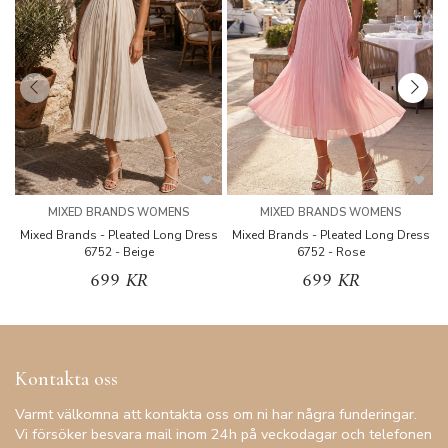
MIXED BRANDS WOMENS
MIXED BRANDS WOMENS
Mixed Brands - Pleated Long Dress
Mixed Brands - Pleated Long Dress
M
6752 - Beige
6752 - Rose
699 KR
699 KR
Kontakta oss
Varmt välkomna att kontakta oss om ni har några funderingar.
Vi försöker besvara mail inom 24h på veckodagar och telefonen