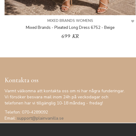
MIXED BRANDS WOMENS
Mixed Brands - Pleated Long Dress 6752 - Beige
699 KR
Kontakta oss
Varmt välkomna att kontakta oss om ni har några funderingar.
Vi försöker besvara mail inom 24h på veckodagar och
telefonen har vi tillgänglig 10-18 måndag - fredag!
Telefon: 070-4289092
Email:
support@plainvanilla.se