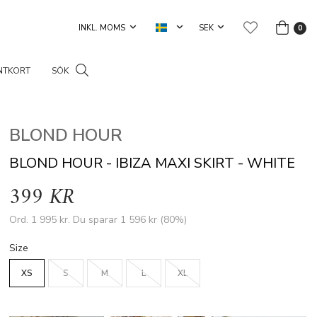
0
NTKORT
SÖK
BLOND HOUR
BLOND HOUR - IBIZA MAXI SKIRT - WHITE
399 KR
Ord.
1 995 kr
. Du sparar
1 596 kr
(
80
%)
Size
XS
S
M
L
XL