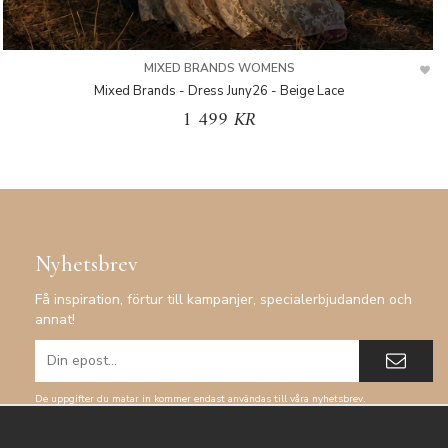
MIXED BRANDS WOMENS
Mixed Brands - Dress Juny26 - Beige Lace
1 499 KR
Nyhetsbrev
Få inspiration, förtur till kampanjer, specialerbjudanden och
annat!
De uppgifter du matar in kommer endast användas till våra nyhetsbrev.