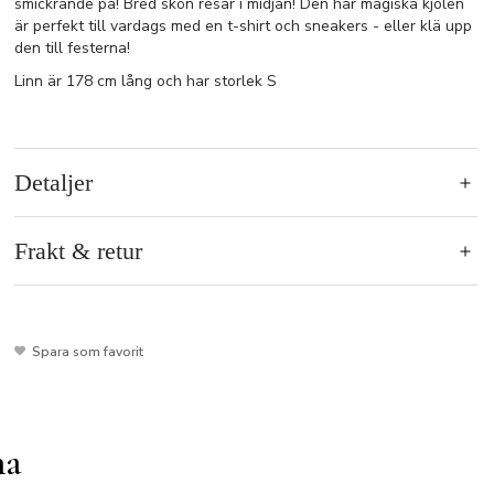
smickrande på! Bred skön resår i midjan! Den här magiska kjolen
är perfekt till vardags med en t-shirt och sneakers - eller klä upp
den till festerna!
Linn är 178 cm lång och har storlek S
Detaljer
Frakt & retur
Spara som favorit
na