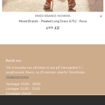
MIXED BRANDS WOMENS
Mixed Brands - Pleated Long Dress 6752 - Rose
699 KR
Besök oss
Vill ni besöka oss så hittar ni oss på Varvsgränd 1 i
Jungfrusund, Ekerö, ca 25 minuter utanför Stockholm.
Vägbeskrivning
Vardagar 10:00 - 18:00
Lördagar 11:00 - 15:00
Söndagar stängt