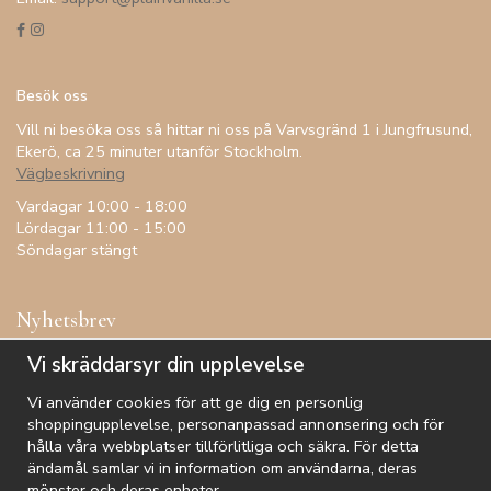
Besök oss
Vill ni besöka oss så hittar ni oss på Varvsgränd 1 i Jungfrusund,
Ekerö, ca 25 minuter utanför Stockholm.
Vägbeskrivning
Vardagar 10:00 - 18:00
Lördagar 11:00 - 15:00
Söndagar stängt
Nyhetsbrev
Få inspiration, förtur till kampanjer, specialerbjudanden och
Vi skräddarsyr din upplevelse
annat!
Vi använder cookies för att ge dig en personlig
shoppingupplevelse, personanpassad annonsering och för
hålla våra webbplatser tillförlitliga och säkra. För detta
ändamål samlar vi in information om användarna, deras
De uppgifter du matar in kommer endast användas till våra nyhetsbrev.
mönster och deras enheter.