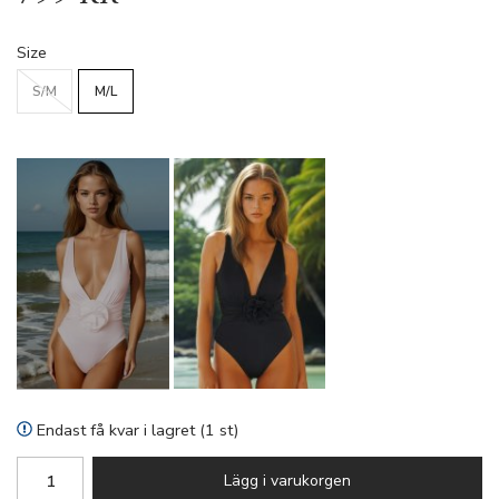
Size
S/M
M/L
Endast få kvar i lagret (1 st)
Lägg i varukorgen