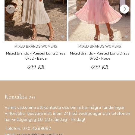
MIXED BRANDS WOMENS
MIXED BRANDS WOMENS
Mixed Brands - Pleated Long Dress
Mixed Brands - Pleated Long Dress
M
6752 - Beige
6752 - Rose
699 KR
699 KR
Kontakta oss
Varmt välkomna att kontakta oss om ni har några funderingar.
Vi försöker besvara mail inom 24h på veckodagar och telefonen
har vi tillgänglig 10-18 måndag - fredag!
Telefon: 070-4289092
Email:
support@plainvanilla.se