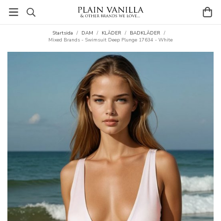
Startsida
/
DAM
/
KLÄDER
/
BADKLÄDER
/
Mixed Brands - Swimsuit Deep Plunge 17634 - White