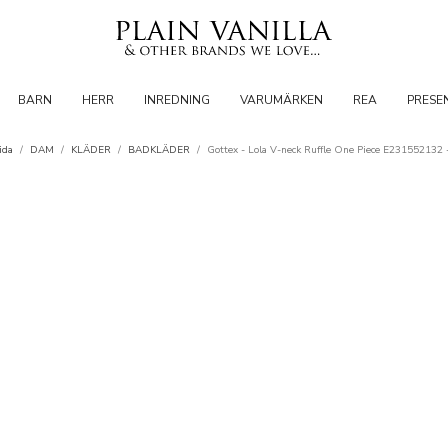
BARN
HERR
INREDNING
VARUMÄRKEN
REA
PRESE
ida
/
DAM
/
KLÄDER
/
BADKLÄDER
/
Gottex - Lola V-neck Ruffle One Piece E231552132 