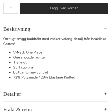
Lägg i varukorgen
Beskrivning
Otroligt snygg baddräkt med vacker volang-detalj från Israeliska
Gottex!
V-Neck One Piece
One shoulder ruffle
Tie knot
Soft cup bra
Built in tummy control
72% Polyamide / 28% Elastane Knitted
Detaljer
Frakt & retur