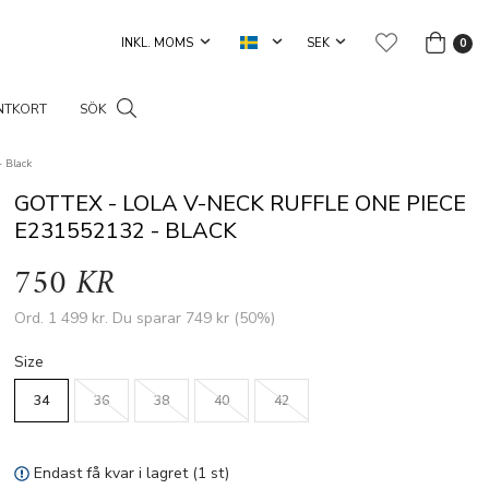
0
NTKORT
SÖK
- Black
GOTTEX - LOLA V-NECK RUFFLE ONE PIECE
E231552132 - BLACK
750 KR
Ord.
1 499 kr
. Du sparar
749 kr
(
50
%)
Size
34
36
38
40
42
Endast få kvar i lagret (1 st)