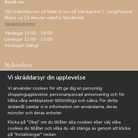
Besök oss
Vill ni besöka oss så hittar ni oss på Varvsgränd 1 i Jungfrusund,
Ekerö, ca 25 minuter utanför Stockholm.
Vägbeskrivning
Vardagar 10:00 - 18:00
Lördagar 11:00 - 15:00
Söndagar stängt
Nyhetsbrev
Få inspiration, förtur till kampanjer, specialerbjudanden och
Vi skräddarsyr din upplevelse
annat!
Vi använder cookies för att ge dig en personlig
shoppingupplevelse, personanpassad annonsering och för
hålla våra webbplatser tillförlitliga och säkra. För detta
ändamål samlar vi in information om användarna, deras
De uppgifter du matar in kommer endast användas till våra nyhetsbrev.
mönster och deras enheter.
Klicka på "Okej" om du tillåter alla cookies eller välj vilka
cookies du tillåter och vilka du vill stänga av genom att klicka
på "Inställningar" nedan.