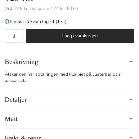
Ord.
249 kr
. Du sparar
124 kr
(
50
%)
Endast få kvar i lagret (1 st)
Lägg i varukorgen
Beskrivning
Älskar den här söta ringen med lilla biet på. Justerbar och
passar alla
Detaljer
Mått
Frakt & retur