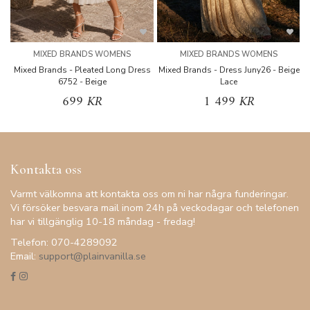
MIXED BRANDS WOMENS
MIXED BRANDS WOMENS
Mixed Brands - Pleated Long Dress
Mixed Brands - Dress Juny26 - Beige
6752 - Beige
Lace
699 KR
1 499 KR
Kontakta oss
Varmt välkomna att kontakta oss om ni har några funderingar.
Vi försöker besvara mail inom 24h på veckodagar och telefonen
har vi tillgänglig 10-18 måndag - fredag!
Telefon: 070-4289092
Email:
support@plainvanilla.se