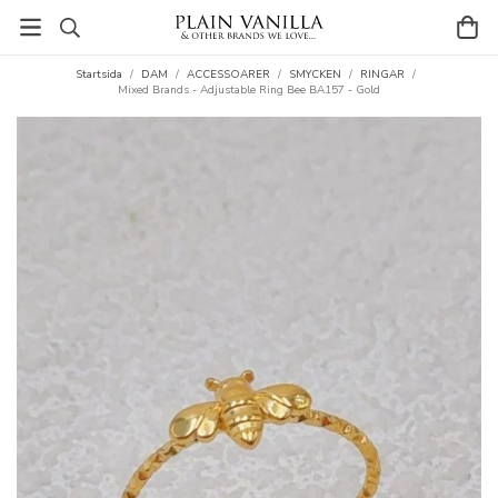
Startsida
/
DAM
/
ACCESSOARER
/
SMYCKEN
/
RINGAR
/
Mixed Brands - Adjustable Ring Bee BA157 - Gold