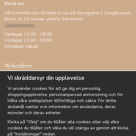
Besök oss
Vill ni besöka oss så hittar ni oss på Varvsgränd 1 i Jungfrusund,
Ekerö, ca 25 minuter utanför Stockholm.
Vägbeskrivning
Vardagar 10:00 - 18:00
Lördagar 11:00 - 15:00
Söndagar stängt
Nyhetsbrev
Få inspiration, förtur till kampanjer, specialerbjudanden och
Vi skräddarsyr din upplevelse
annat!
Vi använder cookies för att ge dig en personlig
shoppingupplevelse, personanpassad annonsering och för
hålla våra webbplatser tillförlitliga och säkra. För detta
ändamål samlar vi in information om användarna, deras
De uppgifter du matar in kommer endast användas till våra nyhetsbrev.
mönster och deras enheter.
Klicka på "Okej" om du tillåter alla cookies eller välj vilka
cookies du tillåter och vilka du vill stänga av genom att klicka
på "Inställningar" nedan.