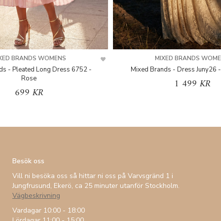
XED BRANDS WOMENS
MIXED BRANDS WOM
ds - Pleated Long Dress 6752 -
Mixed Brands - Dress Juny26 -
Rose
1 499 KR
699 KR
Besök oss
Vill ni besöka oss så hittar ni oss på Varvsgränd 1 i
Jungfrusund, Ekerö, ca 25 minuter utanför Stockholm.
Vägbeskrivning
Vardagar 10:00 - 18:00
Lördagar 11:00 - 15:00