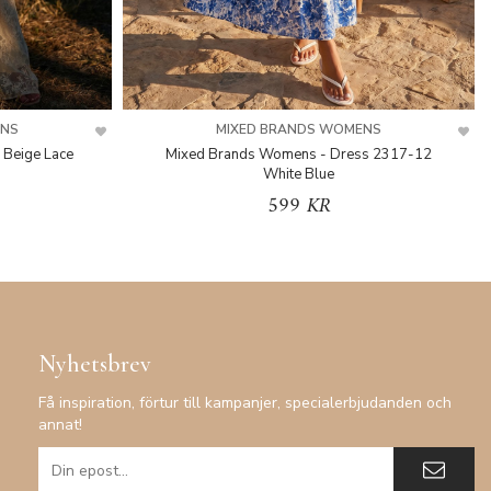
ENS
MIXED BRANDS WOMENS
 Beige Lace
Mixed Brands Womens - Dress 2317-12
White Blue
599 KR
Nyhetsbrev
Få inspiration, förtur till kampanjer, specialerbjudanden och
annat!