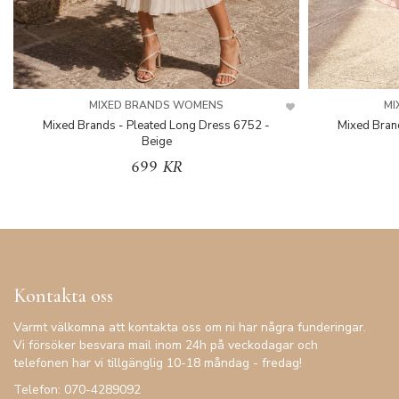
MIXED BRANDS WOMENS
MI
Mixed Brands - Pleated Long Dress 6752 -
Mixed Bran
Beige
699 KR
Kontakta oss
Varmt välkomna att kontakta oss om ni har några funderingar.
Vi försöker besvara mail inom 24h på veckodagar och
telefonen har vi tillgänglig 10-18 måndag - fredag!
Telefon: 070-4289092