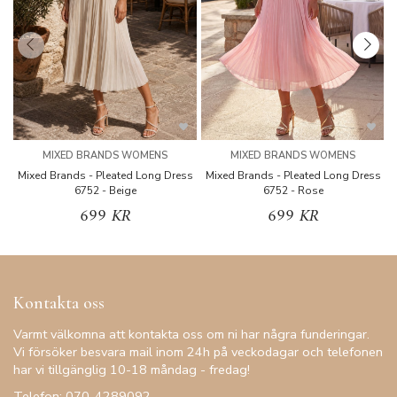
MIXED BRANDS WOMENS
MIXED BRANDS WOMENS
Mixed Brands - Pleated Long Dress
Mixed Brands - Pleated Long Dress
M
6752 - Beige
6752 - Rose
699 KR
699 KR
Kontakta oss
Varmt välkomna att kontakta oss om ni har några funderingar.
Vi försöker besvara mail inom 24h på veckodagar och telefonen
har vi tillgänglig 10-18 måndag - fredag!
Telefon: 070-4289092