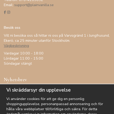
Email:
support@plainvanilla.se
Besök oss
Vill ni besöka oss så hittar ni oss på Varvsgränd 1 i Jungfrusund,
Ekerö, ca 25 minuter utanför Stockholm.
Vägbeskrivning
Vardagar 10:00 - 18:00
Lördagar 11:00 - 15:00
Söndagar stängt
Nyhetsbrev
Få inspiration, förtur till kampanjer, specialerbjudanden och
Vi skräddarsyr din upplevelse
annat!
Vi använder cookies för att ge dig en personlig
shoppingupplevelse, personanpassad annonsering och för
hålla våra webbplatser tillförlitliga och säkra. För detta
De uppgifter du matar in kommer endast användas till våra nyhetsbrev.