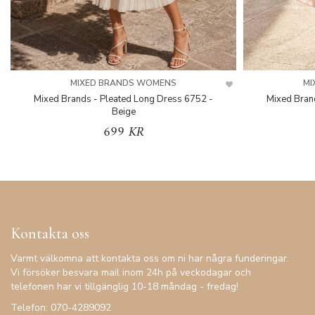
MIXED BRANDS WOMENS
MI
Mixed Brands - Pleated Long Dress 6752 -
Mixed Bran
Beige
699 KR
Kontakta oss
Varmt välkomna att kontakta oss om ni har några funderingar.
Vi försöker besvara mail inom 24h på veckodagar och
telefonen har vi tillgänglig 10-18 måndag - fredag!
Telefon: 070-4289092