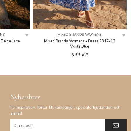
ENS
MIXED BRANDS WOMENS
 Beige Lace
Mixed Brands Womens - Dress 2317-12
White Blue
599 KR
Nyhetsbrev
Få inspiration, förtur till kampanjer, specialerbjudanden och
annat!