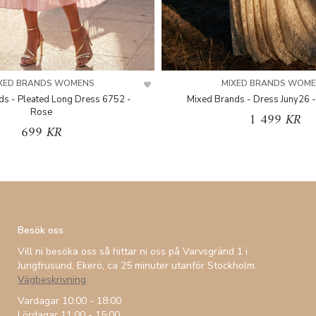
XED BRANDS WOMENS
MIXED BRANDS WOM
ds - Pleated Long Dress 6752 -
Mixed Brands - Dress Juny26 -
Rose
1 499 KR
699 KR
Besök oss
Vill ni besöka oss så hittar ni oss på Varvsgränd 1 i
Jungfrusund, Ekerö, ca 25 minuter utanför Stockholm.
Vägbeskrivning
Vardagar 10:00 - 18:00
Lördagar 11:00 - 15:00