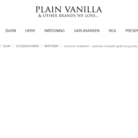
BARN
HERR
INREDNING
VARUMÄRKEN
REA
PRESE
/
DAM
/
ACCESSOARER
/
SMYCKEN
/
Caroline Svedbom - pomona bracelet gold burgundy 