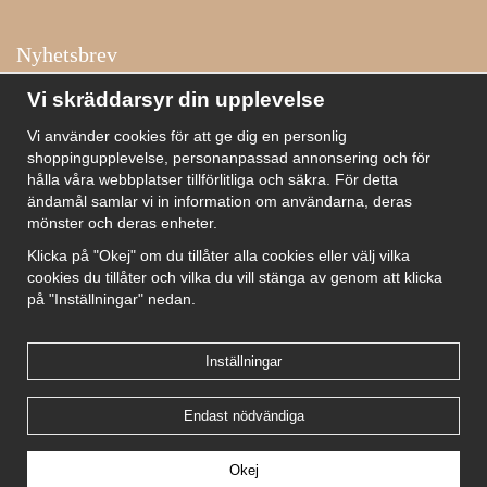
Nyhetsbrev
Få inspiration, förtur till kampanjer, specialerbjudanden och
Vi skräddarsyr din upplevelse
annat!
Vi använder cookies för att ge dig en personlig
shoppingupplevelse, personanpassad annonsering och för
hålla våra webbplatser tillförlitliga och säkra. För detta
ändamål samlar vi in information om användarna, deras
De uppgifter du matar in kommer endast användas till våra nyhetsbrev.
mönster och deras enheter.
Klicka på "Okej" om du tillåter alla cookies eller välj vilka
cookies du tillåter och vilka du vill stänga av genom att klicka
på "Inställningar" nedan.
Kundtjänst
Besök oss
Villkor
Om oss
Nyhetsbrev
Logga in
Om cookies
Integritetspolicy
Inställningar
Endast nödvändiga
Drift & produktion:
Wikinggruppen
Okej